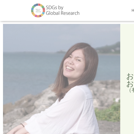
お
お
（