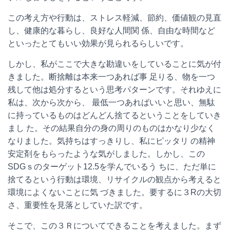
この考え方や行動は、ストレス軽減、節約、価値観の見直
し、健康的な暮らし、良好な人間関 係、自由な時間など
といったとてもいい効果が見られるらしいです。
しかし、私がここで大きな勘違いをしていることに気が付
きました。断捨離は本来一つあれば事 足りる、物を一つ
残して他は処分するという思考パターンです。それゆえに
私は、次から次から、 最低一つあればいいと思い、無駄
に持っているものはどんどん捨てるということをしていき
まし た。その結果自分の身の周りのものはかなり少なく
なりました。気持ちはすっきりし、私にピッタリ の精神
安定剤をもらったような気がしました。しかし、この
SDG
ｓのターゲット
12.5
を学んでいるう ちに、ただ単に
捨てるという行動は環境、リサイクルの観点から考えると
環境によくないことに気 づきました。要するに３
R
の大切
さ、重要性を見落としていた訳です。
そこで、この３Ｒについてできることを考えました。まず