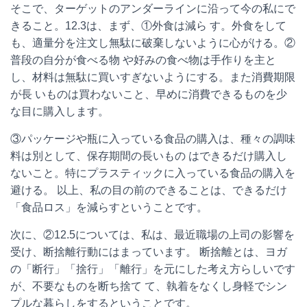
そこで、ターゲットのアンダーラインに沿って今の私にで
きること。
12.3
は、まず、①外食は減ら す。外食をして
も、適量分を注文し無駄に破棄しないように心がける。②
普段の自分が食べる物 や好みの食べ物は手作りを主と
し、材料は無駄に買いすぎないようにする。また消費期限
が長 いものは買わないこと、早めに消費できるものを少
な目に購入します。
③パッケージや瓶に入っている食品の購入は、種々の調味
料は別として、保存期間の長いもの はできるだけ購入し
ないこと。特にプラスティックに入っている食品の購入を
避ける。 以上、私の目の前のできることは、できるだけ
「食品ロス」を減らすということです。
次に、②
12.5
については、私は、最近職場の上司の影響を
受け、断捨離行動にはまっています。 断捨離とは、ヨガ
の「断行」「捨行」「離行」を元にした考え方らしいです
が、不要なものを断ち捨て て、執着をなくし身軽でシン
プルな暮らしをするということです。