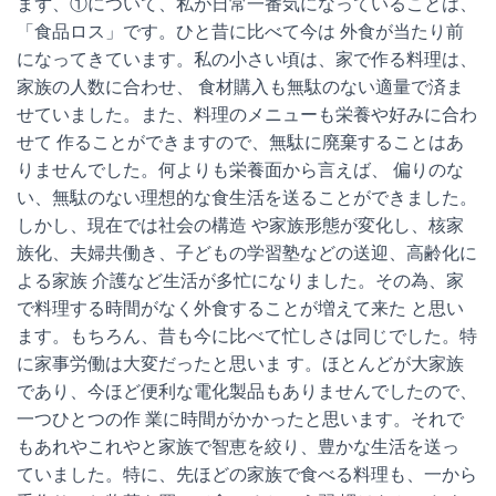
まず、①について、私が日常一番気になっていることは、
「食品ロス」です。ひと昔に比べて今は 外食が当たり前
になってきています。私の小さい頃は、家で作る料理は、
家族の人数に合わせ、 食材購入も無駄のない適量で済ま
せていました。また、料理のメニューも栄養や好みに合わ
せて 作ることができますので、無駄に廃棄することはあ
りませんでした。何よりも栄養面から言えば、 偏りのな
い、無駄のない理想的な食生活を送ることができました。
しかし、現在では社会の構造 や家族形態が変化し、核家
族化、夫婦共働き、子どもの学習塾などの送迎、高齢化に
よる家族 介護など生活が多忙になりました。その為、家
で料理する時間がなく外食することが増えて来た と思い
ます。もちろん、昔も今に比べて忙しさは同じでした。特
に家事労働は大変だったと思いま す。ほとんどが大家族
であり、今ほど便利な電化製品もありませんでしたので、
一つひとつの作 業に時間がかかったと思います。それで
もあれやこれやと家族で智恵を絞り、豊かな生活を送っ
ていました。特に、先ほどの家族で食べる料理も、一から