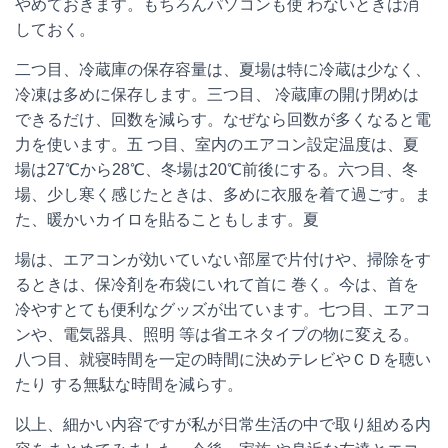
やめておきます。もちろんパソコンも使 わないときは消
しておく。
二つ目
、冷蔵庫の保存容量は、夏場は特に冷蔵は少なく、
冷凍は多めに保存します。
三つ目、
冷蔵庫の開け閉めは
できるだけ、回数を減らす。なぜなら回数が多くなると電
力を使います。
五
つ目
、室内のエアコン設定温度は、夏
場は
27
℃から
28
℃、冬場は
20
℃前後にする。
六つ目、
冬
場、少し寒く感じたときは、多めに衣服を着て過ごす。ま
た、暖かいカイロを貼ることもします。夏
場は、エアコンが効いていない部屋で片付けや、掃除をす
るときは、保冷剤を布袋にいれて首に 巻く。今は、首を
冷やすとても便利なグッズが出ています。
七つ目
、エアコ
ンや、電気器具、照明 等は省エネタイプの物に変える。
八つ目
、就寝時間を一定の時間に決めテレビやＣＤを聴い
たり する無駄な時間を減らす。
以上、細かい内容ですが私が日常生活の中で取り組める内