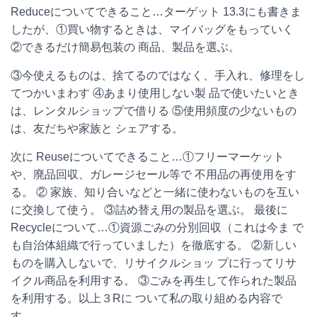
Reduce
についてできること
…
ターゲット
13.3
にも書きま
したが、①買い物するときは、マイバッグをもっていく
②できるだけ簡易包装の 商品、製品を選ぶ。
③今使えるものは、捨てるのではなく、手入れ、修理をし
てつかいまわす ④あまり使用しない製 品で使いたいとき
は、レンタルショップで借りる ⑤使用頻度の少ないもの
は、友だちや家族と シェアする。
次に
Reuse
についてできること
…
①フリーマーケット
や、廃品回収、ガレージセール等で 不用品の再使用をす
る。 ② 家族、知り合いなどと一緒に使わないものを互い
に交換して使う。 ③詰め替え用の製品を選ぶ。 最後に
Recycle
について
…
①資源ごみの分別回収（これは今ま で
も自治体組織で行っていました）を徹底する。 ②新しい
ものを購入しないで、リサイクルショッ プに行ってリサ
イクル商品を利用する。 ③ごみを再生して作られた製品
を利用する。以上３
R
に ついて私の取り組める内容で
す。