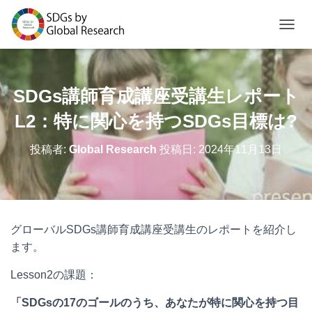
ナビゲ
SDGs講師育成講座受講生レポート
L2：特に関心を持つSDGs目標は?
投稿者:
Global Research
投稿日:
2024年11月13日
グローバルSDGs講師育成講座受講生のレポートを紹介し
ます。
Lesson2の課題：
「SDGsの17のゴールのうち、あなたが特に関心を持つ目