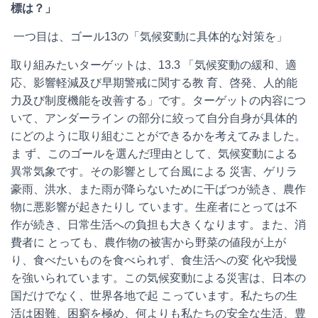
標は？」
一つ目は、ゴール
13
の「気候変動に具体的な対策を」
取り組みたいターゲットは、
13.3
「気候変動の緩和、適
応、
影響軽減及び早期警戒に関する教
育
、
啓発、人的能
力及び制度機能を改善する
」です。ターゲットの内容につ
いて、アンダーライン の部分に絞って自分自身が具体的
にどのように取り組むことができるかを考えてみました。
ま ず、このゴールを選んだ理由として、気候変動による
異常気象です。その影響として台風による 災害、ゲリラ
豪雨、洪水、また雨が降らないために干ばつが続き、農作
物に悪影響が起きたりし ています。生産者にとっては不
作が続き、日常生活への負担も大きくなります。また、消
費者に とっても、農作物の被害から野菜の値段が上が
り、食べたいものを食べられず、食生活への変 化や我慢
を強いられています。この気候変動による災害は、日本の
国だけでなく、世界各地で起 こっています。私たちの生
活は困難、困窮を極め、何よりも私たちの安全な生活、豊