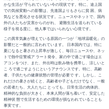
かな生活が 守られていない今の現状です。特に、途上国
での気候変動への影響は、先進国よりもさらに貧 困、病
気などを悪化させる状況です。ニュースやネットで、国内
外の人たちが災害からのがれ、 避難生活を送られている
様子を視る度に、他人事ではいられない心境です。
この異常気象が増えている原因の一つが「地球温暖化」の
影響だと一般的に言われています。 日本国内では、特に
夏になると暑さの上昇率が激しく、毎日ニュースや、ネッ
トで熱中症警戒ア ラート発令、家の中で過ごす場合はエ
アコンをつけ、また、外出時は飲み物を携帯し、涼しいと
こ ろで過ごすようにというアナウンスです。特に、高齢
者、子供たちの健康状態の管理が必要で す。しかし、こ
れだけの暑さが続くと、高齢者や子どもだけでなく、一般
の若者たち、大人たちに とっても、日常生活の肉体的、
精神的な負担が大きく、本来人間が落ち着いて、安定した
精神状 態で生活するための環境が損なわれていることも
事実です。