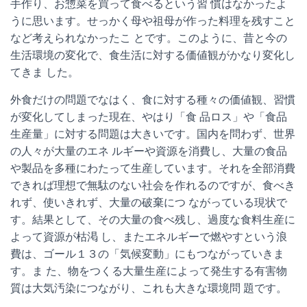
手作り、お惣菜を買って食べるという習 慣はなかったよ
うに思います。せっかく母や祖母が作った料理を残すこと
など考えられなかったこ とです。このように、昔と今の
生活環境の変化で、食生活に対する価値観がかなり変化し
てきま した。
外食だけの問題でなはく、食に対する種々の価値観、習慣
が変化してしまった現在、やはり「食 品ロス」や「食品
生産量」に対する問題は大きいです。国内を問わず、世界
の人々が大量のエネ ルギーや資源を消費し、大量の食品
や製品を多種にわたって生産しています。それを全部消費
できれば理想で無駄のない社会を作れるのですが、食べき
れず、使いきれず、大量の破棄につ ながっている現状で
す。結果として、その大量の食べ残し、過度な食料生産に
よって資源が枯渇 し、またエネルギーで燃やすという浪
費は、ゴール１３の「気候変動」にもつながっていきま
す。ま た、物をつくる大量生産によって発生する有害物
質は大気汚染につながり、これも大きな環境問 題です。