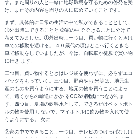
す。また周りの人と一緒に地球環境を守るための啓発を受
け、またその内容を周りの人に広めていくことです。
まず、具体的に日常の生活の中で私ができることとして、
①外出時にできることと ②家の中でで きることに分けて
考えてみました。①外出時
…
一つ目、
買い物に行くときは
車での移動を避ける。 ４０歳代の頃はどこへ行くときも
車で移動をしていましたが、今は、自転車か徒歩で買い物
に行き ます。
二つ目
、買い物するときはレジ袋を使わずに、必らずエコ
バッグをもっていく。
三つ目
、野菜やお 米等は、地元生
産のものを買うようにする。地元の物を買うことによっ
て、遠くからの輸送にかか る
CO2
の削減につながりま
す。
四つ目、
夏場の飲料水として、できるだけペットボト
ルの物を使用 しないで、マイボトルに飲み物を入れて使
うようにする。 次に
②家の中でできること
…
一つ目
、テレビのつけっぱなしは