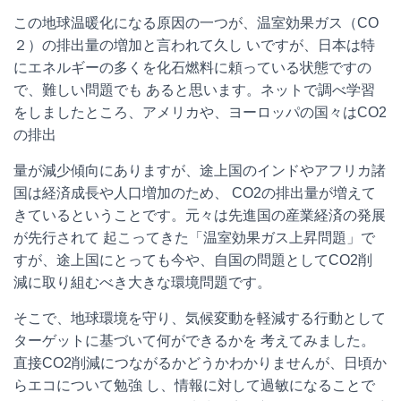
この地球温暖化になる原因の一つが、温室効果ガス（
CO
２）の排出量の増加と言われて久し いですが、日本は特
にエネルギーの多くを化石燃料に頼っている状態ですの
で、難しい問題でも あると思います。ネットで調べ学習
をしましたところ、アメリカや、ヨーロッパの国々は
CO2
の排出
量が減少傾向にありますが、途上国のインドやアフリカ諸
国は経済成長や人口増加のため、
CO2
の排出量が増えて
きているということです。元々は先進国の産業経済の発展
が先行されて 起こってきた「温室効果ガス上昇問題」で
すが、途上国にとっても今や、自国の問題として
CO2
削
減に取り組むべき大きな環境問題です。
そこで、地球環境を守り、気候変動を軽減する行動として
ターゲットに基づいて何ができるかを 考えてみました。
直接
CO2
削減につながるかどうかわかりませんが、日頃か
らエコについて勉強 し、情報に対して過敏になることで