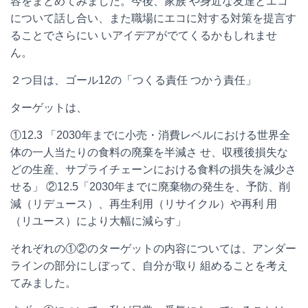
容をまとめてみました。今後、家族 や身近な友達とエコ
について話し合い、また職場にエコに対する対策を提言す
ることでさらにい いアイデアがでてくるかもしれませ
ん。
２つ目は、ゴール
12
の「つくる責任 つかう責任」
ターゲットは、
①
12.3
「
2030
年までに小売・
消費レベルにおける世界全
体の一人当たりの食料の廃棄を半減さ
せ
、収穫後損失な
どの生産、サプライチェーンにおける食料の損失を減少さ
せる」 ②
12.5
「
2030
年までに廃棄物の発生を、予防、
削
減（リデュース）、再生利用（リサイクル）や再利
用
（リユース）により大幅に減らす」
それぞれの①②のターゲットの内容については、アンダー
ラインの部分にしぼって、自分が取り 組めることを考え
てみました。