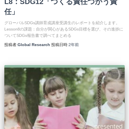
L8：SDG12「つくる責任つかう責
任」
グローバルSDGs講師育成講座受講生のレポートを紹介します。
Lesson8の課題：自分が関心があるSDGs目標を選び、その進捗に
ついてSDGs報告書で調べてまとめる
投稿者:
Global Research
投稿日時:
2年
前