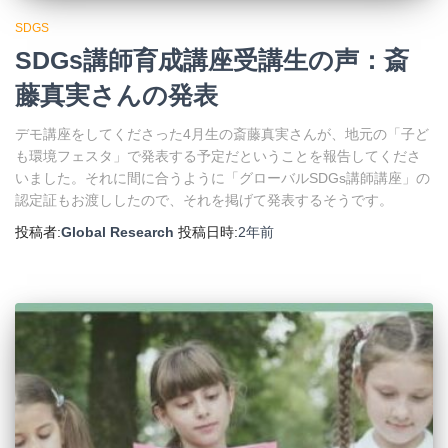
SDGS
SDGs講師育成講座受講生の声：斎
藤真実さんの発表
デモ講座をしてくださった4月生の斎藤真実さんが、地元の「子ど
も環境フェスタ」で発表する予定だということを報告してくださ
いました。それに間に合うように「グローバルSDGs講師講座」の
認定証もお渡ししたので、それを掲げて発表するそうです。
投稿者:
Global Research
投稿日時:
2年
前