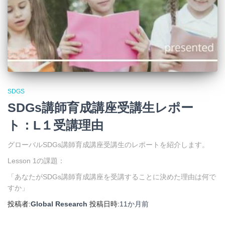
SDGS
SDGs講師育成講座受講生レポー
ト：L１受講理由
グローバルSDGs講師育成講座受講生のレポートを紹介します。
Lesson 1の課題：
「あなたがSDGs講師育成講座を受講することに決めた理由は何で
すか」
投稿者:
Global Research
投稿日時:
11か月
前