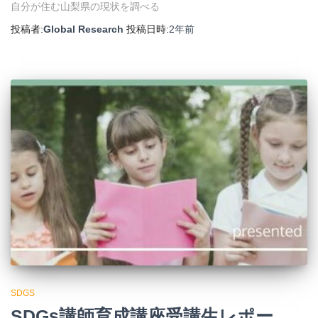
自分が住む山梨県の現状を調べる
投稿者:
Global Research
投稿日時:
2年
前
SDGS
SDGs講師育成講座受講生レポー