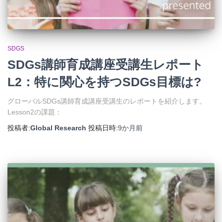
SDGS
SDGs講師育成講座受講生レポート
L2：特に関心を持つSDGs目標は?
グローバルSDGs講師育成講座受講生のレポートを紹介します。
Lesson2の課題：
投稿者:
Global Research
投稿日時:
9か月
前