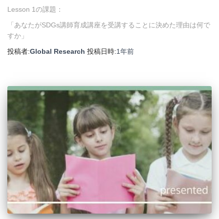
Lesson 1の課題：
「あなたがSDGs講師育成講座を受講することに決めた理由は何で
すか」
投稿者:
Global Research
投稿日時:
1年
前