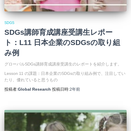
SDGS
SDGs講師育成講座受講生レポー
ト：L11 日本企業のSDGsの取り組
み例
グローバルSDGs講師育成講座受講生のレポートを紹介します。
Lesson 11 の課題：日本企業のSDGsの取り組み例で、注目してい
たり、優れていると思うもの
投稿者:
Global Research
投稿日時:
2年
前