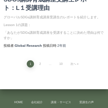
ト：L１受講理由
グローバルSDGs講師育成講座受講生のレポートを紹介します。
Lesson 1の課題：
「あなたがSDGs講師育成講座を受講することに決めた理由は何で
すか」
投稿者:
Global Research
投稿日時:
2年
前
1
2
…
10
次へ
HOME
会社紹介
講座・サービス
受講生の声