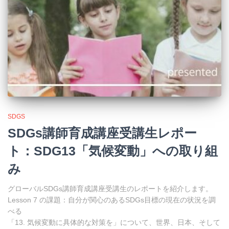
SDGS
SDGs講師育成講座受講生レポー
ト：SDG13「気候変動」への取り組
み
グローバルSDGs講師育成講座受講生のレポートを紹介します。
Lesson 7 の課題：自分が関心のあるSDGs目標の現在の状況を調
べる
「13. 気候変動に具体的な対策を」について、世界、日本、そして