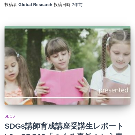
投稿者:
Global Research
投稿日時:
2年
前
SDGS
SDGs講師育成講座受講生レポート