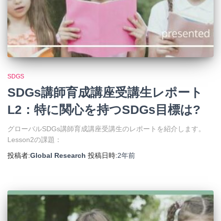
SDGS
SDGs講師育成講座受講生レポート
L2：特に関心を持つSDGs目標は?
グローバルSDGs講師育成講座受講生のレポートを紹介します。
Lesson2の課題：
投稿者:
Global Research
投稿日時:
2年
前